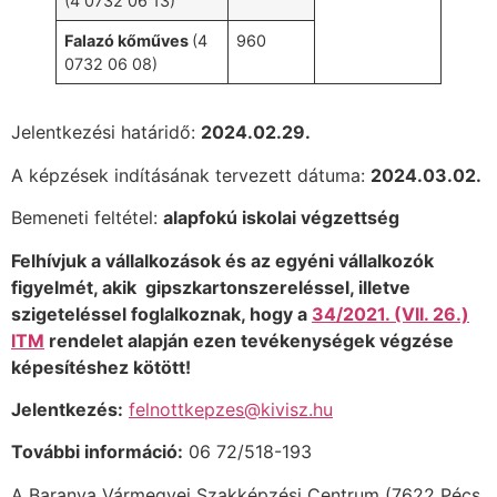
(4 0732 06 13)
Falazó kőműves
(4
960
0732 06 08)
Jelentkezési határidő:
2024.02.29.
A képzések indításának tervezett dátuma:
2024.03.02.
Bemeneti feltétel:
alapfokú iskolai végzettség
Felhívjuk a vállalkozások és az egyéni vállalkozók
figyelmét, akik gipszkartonszereléssel, illetve
szigeteléssel foglalkoznak, hogy a
34/2021. (VII. 26.)
ITM
rendelet alapján ezen tevékenységek végzése
képesítéshez kötött!
Jelentkezés:
felnottkepzes@kivisz.hu
További információ:
06 72/518-193
A Baranya Vármegyei Szakképzési Centrum (7622 Pécs,