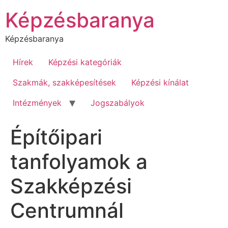
Ugrás
Képzésbaranya
a
tartalomhoz
Képzésbaranya
Hírek
Képzési kategóriák
Szakmák, szakképesítések
Képzési kínálat
Intézmények
Jogszabályok
Építőipari
tanfolyamok a
Szakképzési
Centrumnál