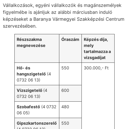
Vállalkozások, egyéni vállalkozók és magánszemélyek
figyelmébe is ajánljuk az alábbi márciusban induló
képzéseket a Baranya Vármegyei Szakképzési Centrum
szervezésében.
Részszakma
Óraszám
Képzés díja,
megnevezése
mely
tartalmazza a
vizsgadíjat
Hő- és
550
300.000,- Ft
hangszigetelő
(4
0732 06 13)
Vízszigetelő
(4
600
0732 06 13)
Szobafestő
(4 0732
480
06 05)
Gipszkartonszerelő
550