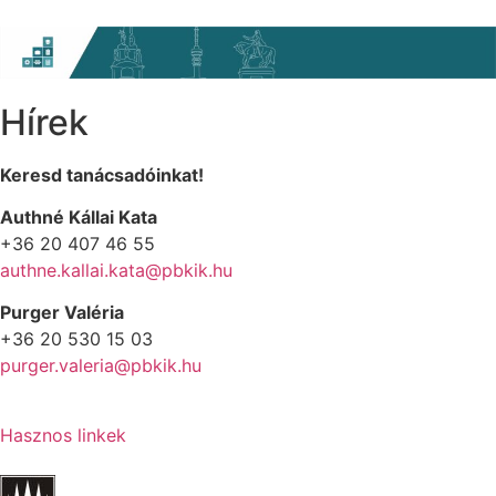
Hírek
Keresd tanácsadóinkat!
Authné Kállai Kata
+36 20 407 46 55
authne.kallai.kata@pbkik.hu
Purger Valéria
+36 20 530 15 03
purger.valeria@pbkik.hu
Hasznos linkek