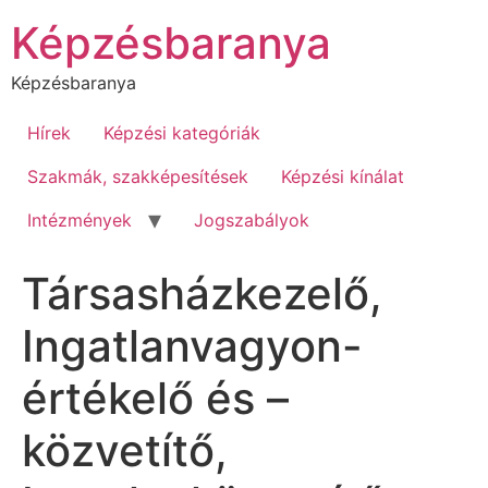
Ugrás
Képzésbaranya
a
tartalomhoz
Képzésbaranya
Hírek
Képzési kategóriák
Szakmák, szakképesítések
Képzési kínálat
Intézmények
Jogszabályok
Társasházkezelő,
Ingatlanvagyon-
értékelő és –
közvetítő,