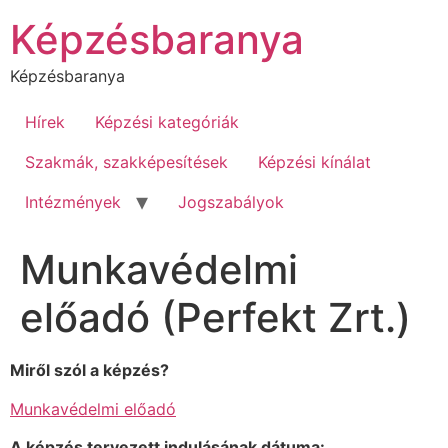
Ugrás
Képzésbaranya
a
tartalomhoz
Képzésbaranya
Hírek
Képzési kategóriák
Szakmák, szakképesítések
Képzési kínálat
Intézmények
Jogszabályok
Munkavédelmi
előadó (Perfekt Zrt.)
Miről szól a képzés?
Munkavédelmi előadó
A képzés tervezett indulásának dátuma: