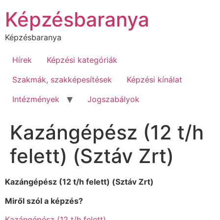
Ugrás
Képzésbaranya
a
tartalomhoz
Képzésbaranya
Hírek
Képzési kategóriák
Szakmák, szakképesítések
Képzési kínálat
Intézmények
Jogszabályok
Kazángépész (12 t/h
felett) (Sztáv Zrt)
Kazángépész (12 t/h felett) (Sztáv Zrt)
Miről szól a képzés?
Kazángépész (12 t/h felett)