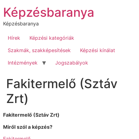
Ugrás
Képzésbaranya
a
tartalomhoz
Képzésbaranya
Hírek
Képzési kategóriák
Szakmák, szakképesítések
Képzési kínálat
Intézmények
Jogszabályok
Fakitermelő (Sztáv
Zrt)
Fakitermelő (Sztáv Zrt)
Miről szól a képzés?
Fakitermelő