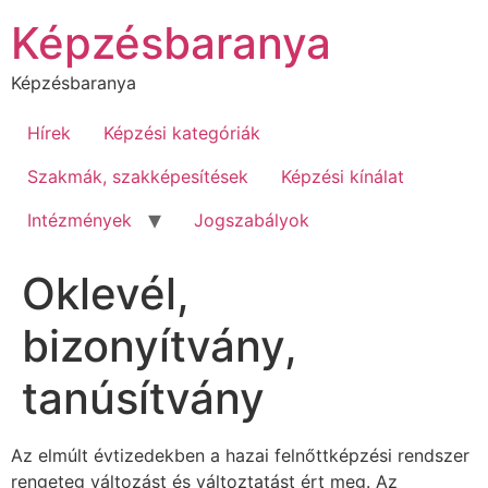
Ugrás
Képzésbaranya
a
tartalomhoz
Képzésbaranya
Hírek
Képzési kategóriák
Szakmák, szakképesítések
Képzési kínálat
Intézmények
Jogszabályok
Oklevél,
bizonyítvány,
tanúsítvány
Az elmúlt évtizedekben a hazai felnőttképzési rendszer
rengeteg változást és változtatást ért meg. Az