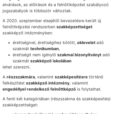
elvárások, az előírások és a felnőttképzést szabályozó
jogszabályok is többször változtak.
A 2020. szeptember elsejétől bevezetésre került új
felnőttképzési rendszerben
szakképzettséget
szakképző intézményben:
érettségivel, érettségihez kötött,
oklevelet
adó
szakmát
technikumban
,
érettségit nem igénylő
szakmai bizonyítványt
adó
szakmát
szakképző iskolában
lehet szerezni.
A
részszakmára
, valamint
szakképesítésre
történő
felkészítést
szakképző intézmény
, valamint
engedéllyel rendelkező felnőttképző
is folytathat.
A fenti két kategóriában (részszakma és szakképesítés)
szakképzettséget: